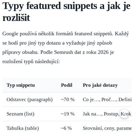
Typy featured snippets a jak je
rozlišit
Google používá několik formátů featured snippetů. Každý
se hodí pro jiný typ dotazu a vyžaduje jiný způsob
přípravy obsahu. Podle Semrush dat z roku 2026 je
rozložení typů následující:
Typ snippetu
Podíl
Pro jaké dotazy
Odstavec (paragraph)
~70 %
Co je…, Proč…, Defini
›
Seznam (list)
~19 %
Jak na…, Postup, Kroky
Tabulka (table)
~6 %
Srovnání, ceny, paramet