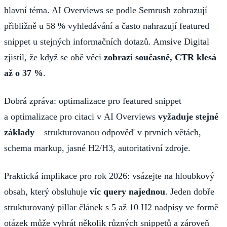
hlavní téma. AI Overviews se podle Semrush zobrazují
přibližně u 58 % vyhledávání a často nahrazují featured
snippet u stejných informačních dotazů. Amsive Digital
zjistil, že když se obě věci
zobrazí současně, CTR klesá
až o 37 %
.
Dobrá zpráva: optimalizace pro featured snippet
a optimalizace pro citaci v AI Overviews
vyžaduje stejné
základy
– strukturovanou odpověď v prvních větách,
schema markup, jasné H2/H3, autoritativní zdroje.
Praktická implikace pro rok 2026: vsázejte na hloubkový
obsah, který obsluhuje
víc query najednou
. Jeden dobře
strukturovaný pillar článek s 5 až 10 H2 nadpisy ve formě
otázek může vyhrát několik různých snippetů a zároveň