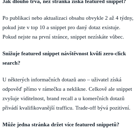
Jak dlouho trvá, než stránka získá featured snippet?
Po publikaci nebo aktualizaci obsahu obvykle 2 až 4 týdny,
pokud jste v top 10 a snippet pro daný dotaz existuje.
Pokud nejste na první stránce, snippet nezískáte vůbec.
Snižuje featured snippet návštěvnost kvůli zero-click
search?
U některých informačních dotazů ano – uživatel získá
odpověď přímo v rámečku a neklikne. Celkově ale snippet
zvyšuje viditelnost, brand recall a u komerčních dotazů
přivádí kvalifikovanější trafficu. Trade-off bývá pozitivní.
Může jedna stránka držet více featured snippetů?