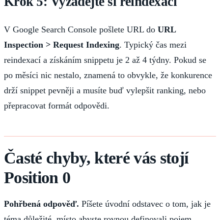
Krok 5: Vyžádejte si reindexaci
V Google Search Console pošlete URL do
URL
Inspection > Request Indexing
. Typický čas mezi
reindexací a získáním snippetu je 2 až 4 týdny. Pokud se
po měsíci nic nestalo, znamená to obvykle, že konkurence
drží snippet pevněji a musíte buď vylepšit ranking, nebo
přepracovat formát odpovědi.
Časté chyby, které vás stojí
Position 0
Pohřbená odpověď.
Píšete úvodní odstavec o tom, jak je
téma důležité, místo abyste rovnou definovali pojem.