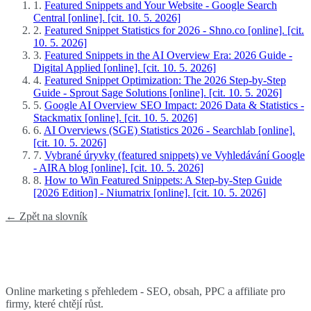
1.
Featured Snippets and Your Website - Google Search
Central [online]. [cit. 10. 5. 2026]
2.
Featured Snippet Statistics for 2026 - Shno.co [online]. [cit.
10. 5. 2026]
3.
Featured Snippets in the AI Overview Era: 2026 Guide -
Digital Applied [online]. [cit. 10. 5. 2026]
4.
Featured Snippet Optimization: The 2026 Step-by-Step
Guide - Sprout Sage Solutions [online]. [cit. 10. 5. 2026]
5.
Google AI Overview SEO Impact: 2026 Data & Statistics -
Stackmatix [online]. [cit. 10. 5. 2026]
6.
AI Overviews (SGE) Statistics 2026 - Searchlab [online].
[cit. 10. 5. 2026]
7.
Vybrané úryvky (featured snippets) ve Vyhledávání Google
- AIRA blog [online]. [cit. 10. 5. 2026]
8.
How to Win Featured Snippets: A Step-by-Step Guide
[2026 Edition] - Niumatrix [online]. [cit. 10. 5. 2026]
← Zpět na slovník
Online marketing s přehledem - SEO, obsah, PPC a affiliate pro
firmy, které chtějí růst.