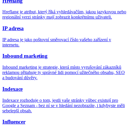
Hreflang
Hreflang je atribut, který říká vyhledávačům, jakou jazykovou nebo
regionální verzi stránky mají zobrazit konkrétnímu uživateli.
IP adresa
IP adresa je jako poštovní směrovací číslo vašeho zařízení v
internetu.
Inbound marketing
Inbound marketing je strategie, která místo vyrušování zákazníků
reklamou přitahuje ty správné lidi pomocí užitečného obsahu, SEO
a budování důvěry.
Indexace
Indexace rozhoduje o tom, jestli vaše stránky vůbec existují pro
Google a Seznam - bez ní se v hledání nezobrazíte, i kdybyste měli
sebelepší obsah.
Influencer