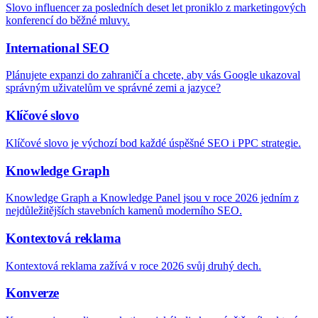
Slovo influencer za posledních deset let proniklo z marketingových
konferencí do běžné mluvy.
International SEO
Plánujete expanzi do zahraničí a chcete, aby vás Google ukazoval
správným uživatelům ve správné zemi a jazyce?
Klíčové slovo
Klíčové slovo je výchozí bod každé úspěšné SEO i PPC strategie.
Knowledge Graph
Knowledge Graph a Knowledge Panel jsou v roce 2026 jedním z
nejdůležitějších stavebních kamenů moderního SEO.
Kontextová reklama
Kontextová reklama zažívá v roce 2026 svůj druhý dech.
Konverze