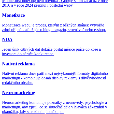
Mobile-first indexing není novinka - Google s ním začal už v roce
2016 a v roce 2024 přepnul i poslední weby.
Monetizace
Monetizace webu je proces, kterým z běžných stránek vytvoříte
zdroj příjmů - ať už jde o blog, magazín, srovnávač nebo e-shop.
NDA
Jeden únik citlivých dat dokáže poslat měsíce práce do koše a
investora do náruče konkurence.
Nativní reklama
Nativní reklama dnes patří mezi nejvýkonnější formáty digitálního
marketingu - kombinuje dosah display reklamy s důvěryhodností
redakčního obsahu.
Neuromarketing
Neuromarketing kombinuje poznatky z neurovědy, psychologie a
marketingu, aby zjistil, co se skutečně děje v hlavách zákazníků v
okamžiku, kdy se rozhodují o nákupu.