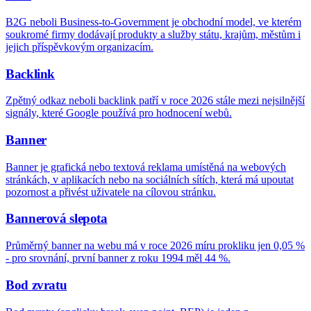
B2G neboli Business-to-Government je obchodní model, ve kterém
soukromé firmy dodávají produkty a služby státu, krajům, městům i
jejich příspěvkovým organizacím.
Backlink
Zpětný odkaz neboli backlink patří v roce 2026 stále mezi nejsilnější
signály, které Google používá pro hodnocení webů.
Banner
Banner je grafická nebo textová reklama umístěná na webových
stránkách, v aplikacích nebo na sociálních sítích, která má upoutat
pozornost a přivést uživatele na cílovou stránku.
Bannerová slepota
Průměrný banner na webu má v roce 2026 míru prokliku jen 0,05 %
- pro srovnání, první banner z roku 1994 měl 44 %.
Bod zvratu