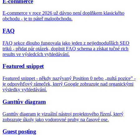
E-commerce
E-commerce v roce 2026 už dávno není doplňkem klasického
obchodu - je to páteř maloobchodu.
FAQ
FAQ sekce dlouho fungovala jako jeden z nejjednodušších SEO
triků - přidat pár otázek, doplnit FAQ schema a získat tučné rich
results ve výsledcích vyhledávání.
Featured snippet
Featured snippet - někdy nazývaný Position 0 nebo „nultá pozice” -
je odpověďový rámeček, který Google zobrazuje nad organickými
výsledky vyhledávání.
Ganttův diagram
Ganttův diagram je vizuální nástroj projektového řízení, který
zobrazuje úkoly jako vodorovné pruhy na časové ose.
Guest posting