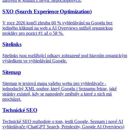
zároveň je jedním z nejvíc nepochopených.
SXO (Search Experience Optimization)
V roce 2026 končí zhruba 60 % vyhledávání na Googlu bez
jediného kliknutí na web a AI Overviews snižují organickou
prokliky pro pozici #1 až o 58 %.
Sitelinks
Sitelinks jsou rozšiřující odkazy zobrazené pod hlavním organickým
výsledkem ve vyhledávání Google.
Sitemap
Sitemap je textová mapa vašeho webu pro vyhledávače -
jednoduchý XML soubor, který Googlu i Seznamu řekne, jaké
stránky existují, kdy se naposledy změnily a které z nich má
procházet.
Technické SEO
Technické SEO rozhoduje o tom, jestli Google, Seznam i nové AI
vyhledávače (ChatGPT Search, Perplexity, Google AI Overviews)