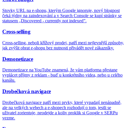
Stovky URL na e-shopu, kterým Google ignoruje, nový blogpost
čeká týdny na zaindexování a v Search Console se kupí stránky se
statusem „Discovered - currently not indexed”.
Cross-selling
Cross-selling, neboli křížový prodej, patří mezi nejlevnější způsoby,
jak zvýšit obrat e-shopu bez nutnosti přivádět nové zákazníky.
Demonetizace
Demonetizace na YouTube znamená, že vám platforma přestane
vyplácet příjmy z reklam - buď u konkrétního videa, nebo u celého
kanálu.
Drobečková navigace
Drobečková navigace patří mezi prvky, které vypadají nenápadně,
ale na velkých webech a e-shopech rozhodují o tom, jestli se
uživatel zorientuje, neodejde a koliv proklik si Google v SERPu
vezme.