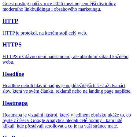
Guest posting patří v roce 2026 mezi nejcennější disciplíny
moderního linkbuildingu i obsahového marketingu.
HTTP
HTTP je protokol, na kterém stojí celý web.
HTTPS
HTTPS už dávno není nadstandard, ale absolutní základ každého
webu.
Headline
Headline neboli hlavní nadpis je nejdůležitějších šest až dvanáct
slov, která ve svém článku, reklamě nebo na landing page napíšete.
Heatmapa
Heatmapa je vizuální nástroj, který v jediném obrázku ukáže to, co
byste z čísel v Google Analytics hledali celé hodiny - kam lidé
klikají, kde přestávají scrollovat a co je na vaší stránce mate.