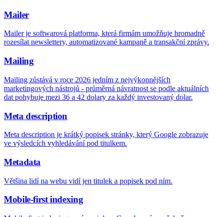
Mailer
Mailer je softwarová platforma, která firmám umožňuje hromadně
rozesílat newslettery, automatizované kampaně a transakční zprávy.
Mailing
Mailing zůstává v roce 2026 jedním z nejvýkonnějších
marketingových nástrojů - průměrná návratnost se podle aktuálních
dat pohybuje mezi 36 a 42 dolary za každý investovaný dolar.
Meta description
Meta description je krátký popisek stránky, který Google zobrazuje
ve výsledcích vyhledávání pod titulkem.
Metadata
Většina lidí na webu vidí jen titulek a popisek pod ním.
Mobile-first indexing