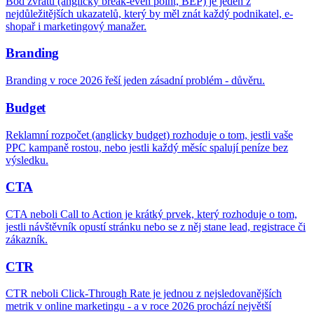
Bod zvratu (anglicky break-even point, BEP) je jeden z
nejdůležitějších ukazatelů, který by měl znát každý podnikatel, e-
shopař i marketingový manažer.
Branding
Branding v roce 2026 řeší jeden zásadní problém - důvěru.
Budget
Reklamní rozpočet (anglicky budget) rozhoduje o tom, jestli vaše
PPC kampaně rostou, nebo jestli každý měsíc spalují peníze bez
výsledku.
CTA
CTA neboli Call to Action je krátký prvek, který rozhoduje o tom,
jestli návštěvník opustí stránku nebo se z něj stane lead, registrace či
zákazník.
CTR
CTR neboli Click-Through Rate je jednou z nejsledovanějších
metrik v online marketingu - a v roce 2026 prochází největší