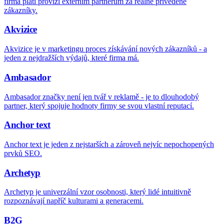
firma platí provizi externím partnerům za reálně přivedené
zákazníky.
Akvizice
Akvizice je v marketingu proces získávání nových zákazníků - a
jeden z nejdražších výdajů, které firma má.
Ambasador
Ambasador značky není jen tvář v reklamě - je to dlouhodobý
partner, který spojuje hodnoty firmy se svou vlastní reputací.
Anchor text
Anchor text je jeden z nejstarších a zároveň nejvíc nepochopených
prvků SEO.
Archetyp
Archetyp je univerzální vzor osobnosti, který lidé intuitivně
rozpoznávají napříč kulturami a generacemi.
B2G