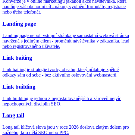
Konverze je v online marketingu jakákoli akce návštěvníka, která
naplňuje váš obchodní cíl - nákup, vyplnění formuláře, registrace
nebo třeba telefonát.
Landing page
Landing page neboli vstupní stránka je samostatná webová stránka
navržená s jediným cílem - proměnit návštěvníka v zákazníka, lead
nebo registrovaného uživatele.
Link baiting
Link baiting je strategie tvorby obsahu, který přitahuje zpětné
odkazy sám od sebe - bez aktivního oslovování webmasterů.
Link building
Link building je jednou z nejdiskutovanějších a zároveň nejvíc
nepochopených disciplín SEO.
Long tail
Long tail klíčová slova jsou v roce 2026 doslova zlatým dolem pro
každého, kdo dělá SEO nebo PPC.