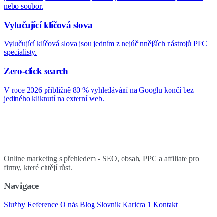
nebo soubor.
Vylučující klíčová slova
Vylučující klíčová slova jsou jedním z nejúčinnějších nástrojů PPC
specialisty.
Zero-click search
V roce 2026 přibližně 80 % vyhledávání na Googlu končí bez
jediného kliknutí na externí web.
Online marketing s přehledem - SEO, obsah, PPC a affiliate pro
firmy, které chtějí růst.
Navigace
Služby
Reference
O nás
Blog
Slovník
Kariéra
1
Kontakt