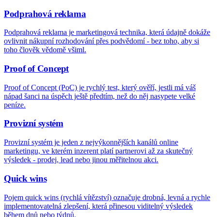
Podprahová reklama
Podprahová reklama je marketingová technika, která údajně dokáže
ovlivnit nákupní rozhodování přes podvědomí - bez toho, aby si
toho člověk vědomě všiml.
Proof of Concept
Proof of Concept (PoC) je rychlý test, který ověří, jestli má váš
nápad šanci na úspěch ještě předtím, než do něj nasypete velké
peníze.
Provizní systém
Provizní systém je jeden z nejvýkonnějších kanálů online
marketingu, ve kterém inzerent platí partnerovi až za skutečný
výsledek - prodej, lead nebo jinou měřitelnou akci.
Quick wins
Pojem quick wins (rychlá vítězství) označuje drobná, levná a rychle
implementovatelná zlepšení, která přinesou viditelný výsledek
během dnů nebo týdnů.