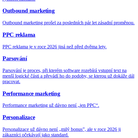
Outbound marketing
Outbound marketing prošel za posledních pár let zásadní proměnou.
PPC reklama
PPC reklama je v roce 2026 jiná než před dvěma lety.
Parsování
Parsování je proces, při kterém software rozebírá vstupní text na
menší logické části a převádí ho do podoby, se kterou už dokáže dál
pracovat.
Performance marketing
Performance marketing už dávno není „jen PPC“.
Personalizace
Personalizace už dávno není „milý bonus”, ale v roce 2026 ji
zákazníci očekávají jako standard.