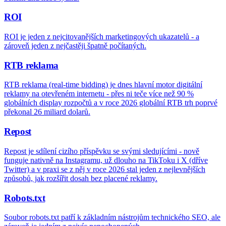
ROI
ROI je jeden z nejcitovanějších marketingových ukazatelů - a
zároveň jeden z nejčastěji špatně počítaných.
RTB reklama
RTB reklama (real-time bidding) je dnes hlavní motor digitální
reklamy na otevřeném internetu - přes ni teče více než 90 %
globálních display rozpočtů a v roce 2026 globální RTB trh poprvé
překonal 26 miliard dolarů.
Repost
Repost je sdílení cizího příspěvku se svými sledujícími - nově
funguje nativně na Instagramu, už dlouho na TikToku i X (dříve
Twitter) a v praxi se z něj v roce 2026 stal jeden z nejlevnějších
způsobů, jak rozšířit dosah bez placené reklamy.
Robots.txt
Soubor robots.txt patří k základním nástrojům technického SEO, ale