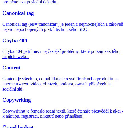
proměnou za poslední dekádu.
Canonical tag
Canonical tag (rel=”canonical”) je jeden z nejmocnějších a zároveň
nejvíc nepochopených prvků technického SEO.
Chyba 404
Chyba 404 patří mezi nejčastější problémy, které potkají každého
majitele webu.
Content
Content je všechno, co publikujete o své firmě nebo produktu na
internetu - text, video, obrázek, podcast, e-mail, příspěvek na
sociální síti.
Copywriting
Copywriting je řemeslo psaní textů, které čtenáře přesvědčí k akci -
k nákupu, registraci, kliknutí nebo přihlášení.
Crawl budget