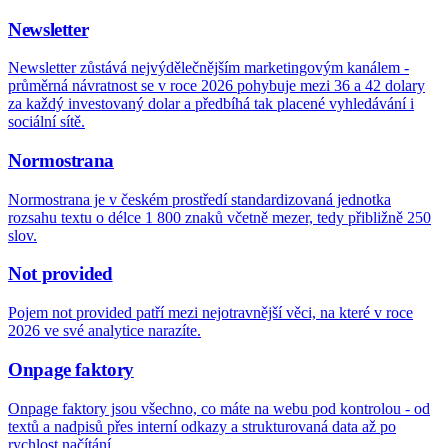
Newsletter
Newsletter zůstává nejvýdělečnějším marketingovým kanálem -
průměrná návratnost se v roce 2026 pohybuje mezi 36 a 42 dolary
za každý investovaný dolar a předbíhá tak placené vyhledávání i
sociální sítě.
Normostrana
Normostrana je v českém prostředí standardizovaná jednotka
rozsahu textu o délce 1 800 znaků včetně mezer, tedy přibližně 250
slov.
Not provided
Pojem not provided patří mezi nejotravnější věci, na které v roce
2026 ve své analytice narazíte.
Onpage faktory
Onpage faktory jsou všechno, co máte na webu pod kontrolou - od
textů a nadpisů přes interní odkazy a strukturovaná data až po
rychlost načítání.