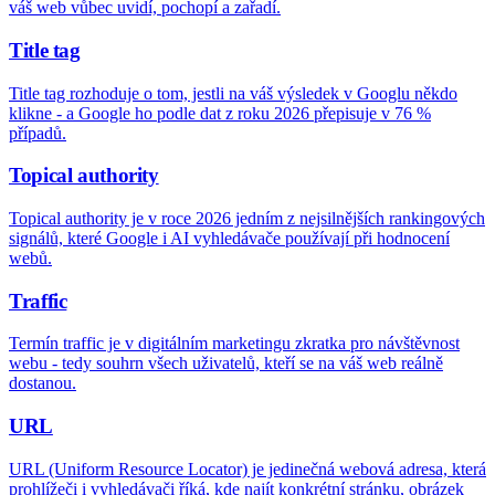
váš web vůbec uvidí, pochopí a zařadí.
Title tag
Title tag rozhoduje o tom, jestli na váš výsledek v Googlu někdo
klikne - a Google ho podle dat z roku 2026 přepisuje v 76 %
případů.
Topical authority
Topical authority je v roce 2026 jedním z nejsilnějších rankingových
signálů, které Google i AI vyhledávače používají při hodnocení
webů.
Traffic
Termín traffic je v digitálním marketingu zkratka pro návštěvnost
webu - tedy souhrn všech uživatelů, kteří se na váš web reálně
dostanou.
URL
URL (Uniform Resource Locator) je jedinečná webová adresa, která
prohlížeči i vyhledávači říká, kde najít konkrétní stránku, obrázek